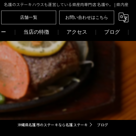
名護のステーキハウスも運営している県産肉専門店 名護や。 | 県内産
店舗一覧
お問い合わせはこちら
リー
当店の特徴
アクセス
ブログ
ディナー
名護ステーキ
焼肉
焼肉名護 元師
ひつまぶし
沖縄肉処 名護や。
和牛
沖縄県名護市のステーキなら名護ステーキ
ブログ
貸切