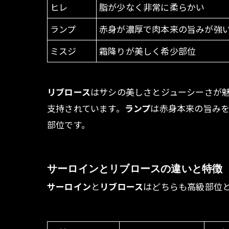
ヒレ
脂が少なく非常に柔らかい
ランプ
赤身が濃厚で肉本来の旨みが強
ミスジ
霜降りが美しく希少部位
リブロース
はサシの美しさとジューシーさが
支持されています。
ランプ
は赤身本来の旨み
部位です。
サーロインとリブロースの違いと特徴
サーロイン
と
リブロース
はどちらも高級部位