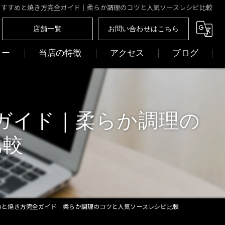
おすすめと焼き方完全ガイド｜柔らか調理のコツと人気ソースレシピ比較
店舗一覧
お問い合わせはこちら
リー
当店の特徴
アクセス
ブログ
ディナー
名護ステーキ
ガイド｜柔らか調理の
焼肉
焼肉名護 元師
比較
ひつまぶし
沖縄肉処 名護や。
和牛
めと焼き方完全ガイド｜柔らか調理のコツと人気ソースレシピ比較
貸切