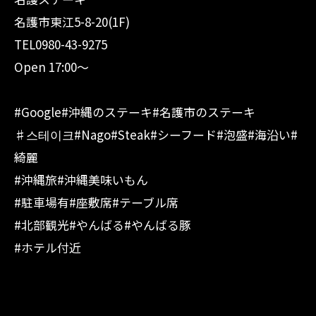
名護市東江5-8-20(1F)
TEL0980-43-9275
Open 17:00〜
#Google#沖縄のステーキ#名護市のステーキ
♯스테이크#Nago#Steak#シーフード#泡盛#海沿い#
綺麗
#沖縄旅#沖縄美味いもん
#駐車場有#座敷席#テーブル席
#北部観光#やんばる#やんばる豚
#ホテル付近