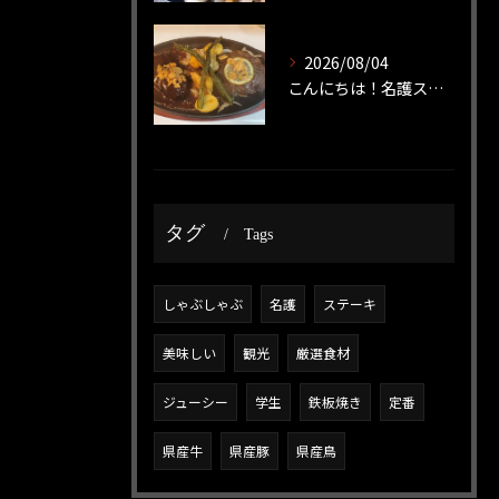
2026/08/04
こんにちは！名護ステーキです！
タグ
Tags
しゃぶしゃぶ
名護
ステーキ
美味しい
観光
厳選食材
ジューシー
学生
鉄板焼き
定番
県産牛
県産豚
県産鳥