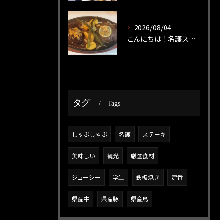
2026/08/04
こんにちは！名護ステーキです！
タグ
Tags
しゃぶしゃぶ
名護
ステーキ
美味しい
観光
厳選食材
ジューシー
学生
鉄板焼き
定番
県産牛
県産豚
県産鳥