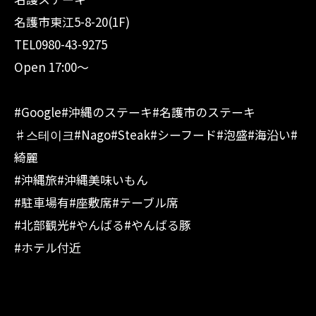
名護市東江5-8-20(1F)
TEL0980-43-9275
Open 17:00〜
#Google#沖縄のステーキ#名護市のステーキ
♯스테이크#Nago#Steak#シーフード#泡盛#海沿い#
綺麗
#沖縄旅#沖縄美味いもん
#駐車場有#座敷席#テーブル席
#北部観光#やんばる#やんばる豚
#ホテル付近