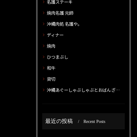
名護ステーキ
焼肉名護 元師
沖縄肉処 名護や。
ディナー
焼肉
ひつまぶし
和牛
貸切
沖縄あぐーしゃぶしゃぶとおばんざいのお店 神威 カムイ
最近の投稿
Recent Posts